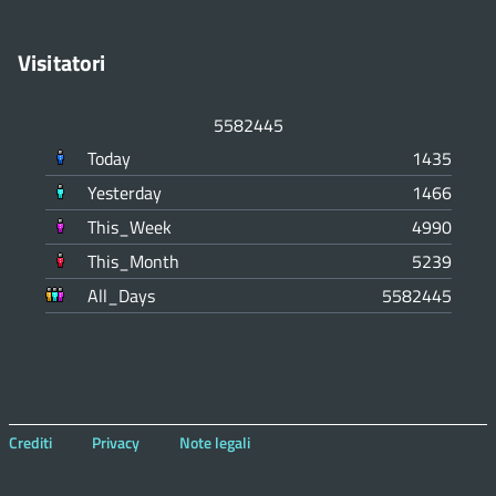
Visitatori
5582445
Today
1435
Yesterday
1466
This_Week
4990
This_Month
5239
All_Days
5582445
Crediti
Privacy
Note legali