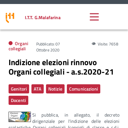
I.T.T. G.Malafarina
Organi
Pubblicato: 07
Visite: 7658
collegiali
Ottobre 2020
Indizione elezioni rinnovo
Organi collegiali - a.s.2020-21
Genitori
ATA
Notizie
Comunicazioni
Docenti
Si pubblica, in allegato, il decreto
dirigenziale per l'indizione delle elezioni
scolastiche Organi collegiali (consigli di classe e c.d.i.